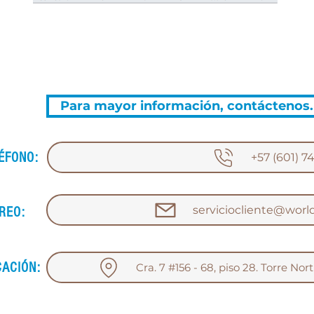
Para mayor información, contáctenos.
ÉFONO:
+57 (601) 7
serviciocliente@worl
REO:
CACIÓN:
Cra. 7 #156 - 68, piso 28. Torre No