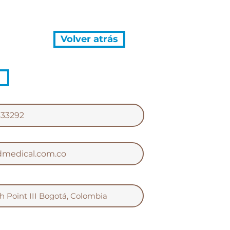
Volver atrás
433292
dmedical.com.co
rth Point III Bogotá, Colombia