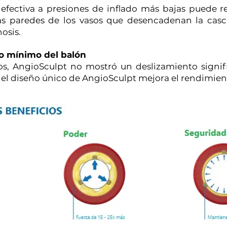
 efectiva a presiones de inflado más bajas puede r
las paredes de los vasos que desencadenan la cas
osis.
o mínimo del balón
os, AngioSculpt no mostró un deslizamiento signifi
el diseño único de AngioSculpt mejora el rendimien