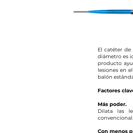
El catéter d
diámetro es id
producto ayud
lesiones en e
balón estánda
Factores clav
Más poder.
Dilata las 
convencional
Con menos pr