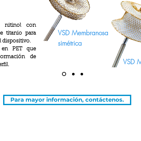
e nitinol con
VSD Membranosa
e titanio para
 dispositivo.
simétrica
 en PET que
formación de
VSD M
fil.
Para mayor información, contáctenos.