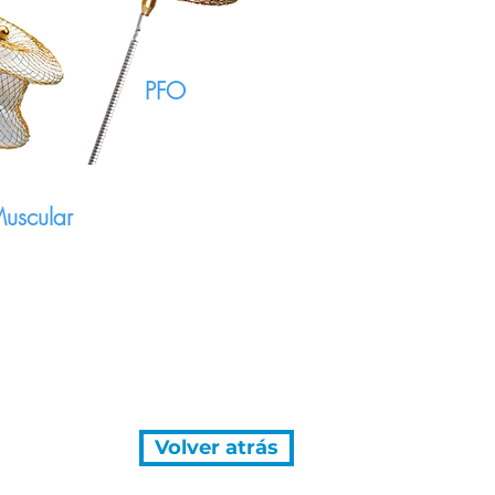
PFO
uscular
Volver atrás