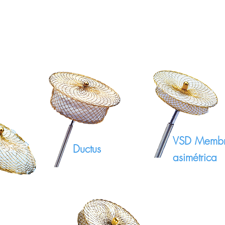
VSD Membr
Ductus
asimétrica