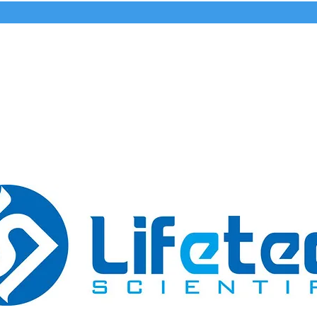
(57) 3132613733
Inicio
World Medical
Boletín Informativo