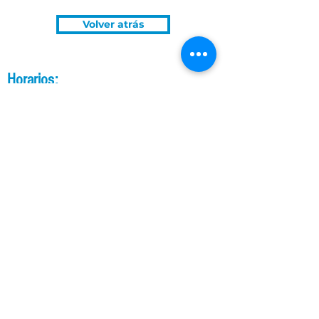
Volver atrás
Horarios:
Política de tratamiento para datos personales.
TELÉFONO:
Lunes a jueves:
7:00 am - 4:30 pm
Viernes:
7:30 am - 4:30 pm
Sábados y
domingos:
Cerrado
(571) 7433292
CORREO:
UBICACIÓN: