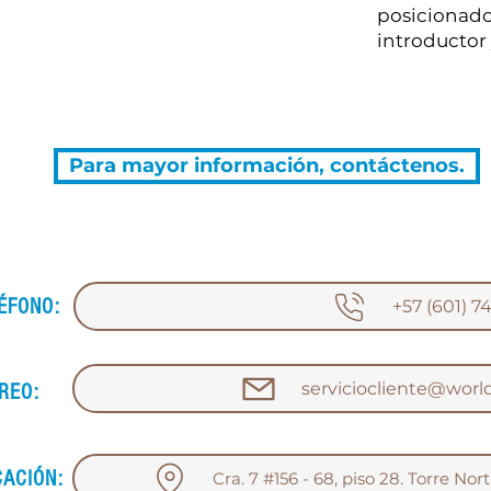
posicionado 
introductor y
Para mayor información, contáctenos.
ÉFONO:
+57 (601) 7
serviciocliente@worl
REO:
CACIÓN:
Cra. 7 #156 - 68, piso 28. Torre No