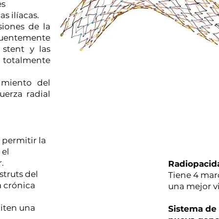
es
as ilíacas.
siones de la
uentemente
 stent y las
 totalmente
imiento del
uerza radial
 permitir la
 el
.
Radiopacid
struts del
Tiene 4 mar
a crónica
una mejor vi
iten una
Sistema de 