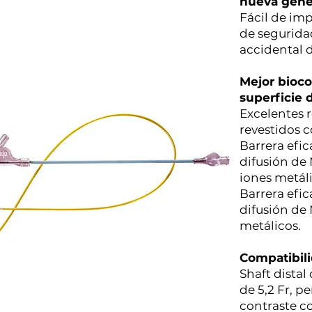
nueva gene
Fácil de imp
de seguridad
accidental d
Mejor bioco
superficie 
Excelentes r
revestidos 
Barrera efic
difusión de 
iones metáli
Barrera efic
difusión de 
metálicos.
Compatibili
Shaft distal
de 5,2 Fr, p
contraste co