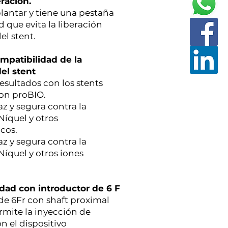
ración.
lantar y tiene una pestaña
 que evita la liberación
el stent.
mpatibilidad de la
del stent
esultados con los stents
con proBIO.
az y segura contra la
Níquel y otros
cos.
az y segura contra la
Níquel y otros iones
dad con introductor de 6 F
 de 6Fr con shaft proximal
ermite la inyección de
n el dispositivo