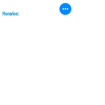
Horarios:
Política de tratamiento para datos personales.
TELÉFONO:
Lunes a jueves:
7:00 am - 4:30 pm
Viernes:
7:30 am - 4:30 pm
Sábados y
domingos:
Cerrado
(571) 7433292
CORREO:
UBICACIÓN:
Cra. 7 #156 - 68, piso 28. Torre North Point III Bogotá, Colombia