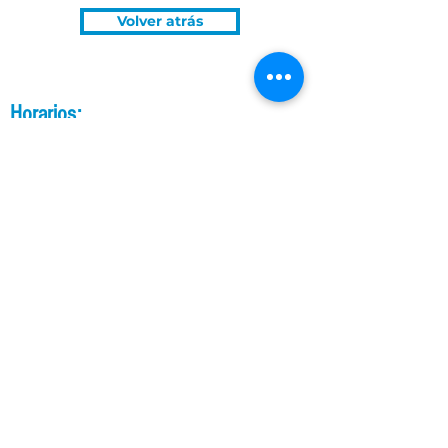
Volver atrás
Horarios:
Política de tratamiento para datos personales.
TELÉFONO:
Lunes a jueves:
7:00 am - 4:30 pm
Viernes:
7:30 am - 4:30 pm
Sábados y
domingos:
Cerrado
(571) 7433292
CORREO:
UBICACIÓN: