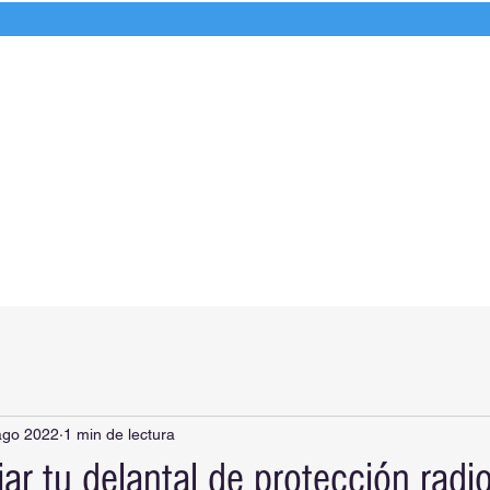
(57) 3132613733
Inicio
World Medical
Boletín Informativo
ago 2022
1 min de lectura
r tu delantal de protección radi