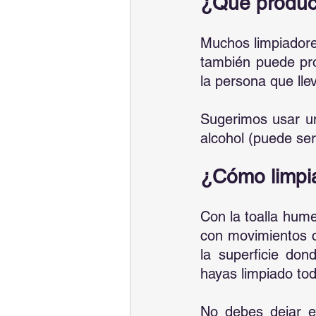
¿Qué product
Muchos limpiadores
también puede pro
la persona que lle
Sugerimos usar un
alcohol (puede se
¿Cómo limpia
Con la toalla hume
con movimientos c
la superficie don
hayas limpiado tod
No debes dejar e