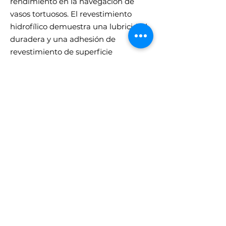
rendimiento en la navegación de
vasos tortuosos. El revestimiento
hidrofílico demuestra una lubricidad
duradera y una adhesión de
revestimiento de superficie
consistente. La guía Laureate fue
diseñado para reducir el movimiento
de la guía, minimizar la fricción y
promover el intercambio rápido del
catéter.
Jeringas de presión negativa VacLok®