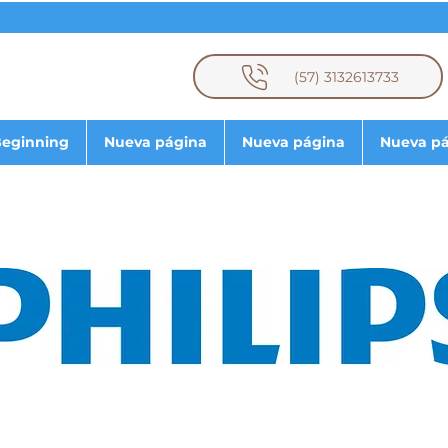
(57) 3132613733
eginning
Nueva página
Nueva página
Nueva p