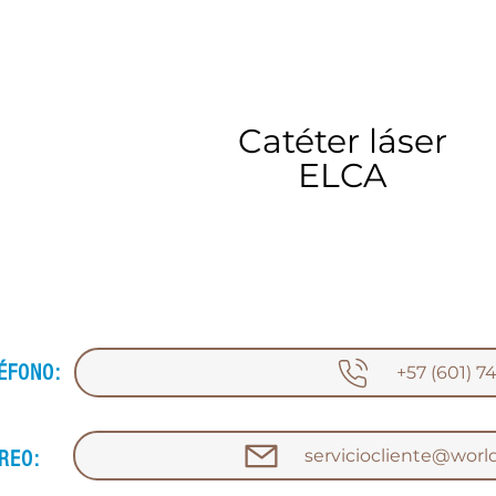
Balón scoring Angioscul
Catéter láser
ELCA
ÉFONO:
+57 (601) 7
serviciocliente@worl
REO: