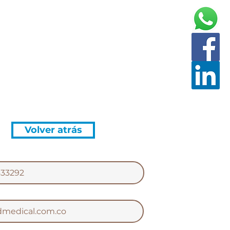
pt EVO
Volver atrás
433292
dmedical.com.co