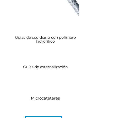
Guías de uso diario
Guías de uso diario con polímero
hidrofílico
Guías para oclusiones crónicas
Guías de externalización
Stent Prokinetic
Otras guías
Microcatéteres