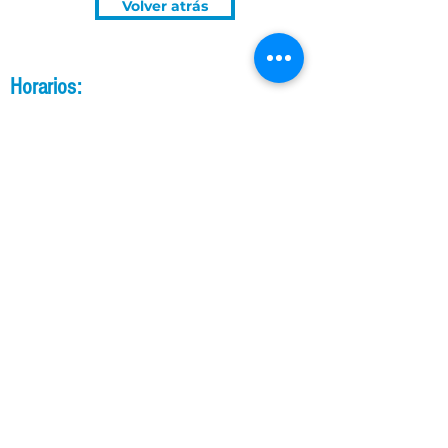
Volver atrás
Horarios:
Política de tratamiento para datos personales.
TELÉFONO:
Lunes a jueves:
7:00 am - 4:30 pm
Viernes:
7:30 am - 4:30 pm
Sábados y
domingos:
Cerrado
(571) 7433292
CORREO:
UBICACIÓN: