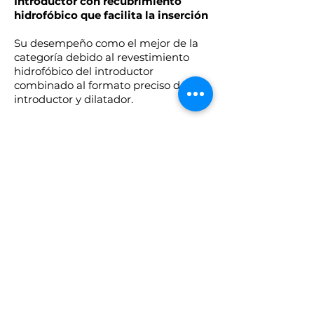
Introductor con recubrimiento
hidrofóbico que facilita la inserción
Su desempeño como el mejor de la
categoría debido al revestimiento
hidrofóbico del introductor
combinado al formato preciso del
introductor y dilatador.
Válvula
La válvula hemostática removible de
los introductores 5 F y 6 F permite la
aspiración de trombos.
Para mayor información, contáctenos.
Volver atrás