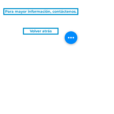
Para mayor información, contáctenos.
Volver atrás
Horarios:
Política de tratamiento para datos personales.
TELÉFONO:
Lunes a jueves:
7:00 am - 4:30 pm
Viernes:
7:30 am - 4:30 pm
Sábados y
domingos:
Cerrado